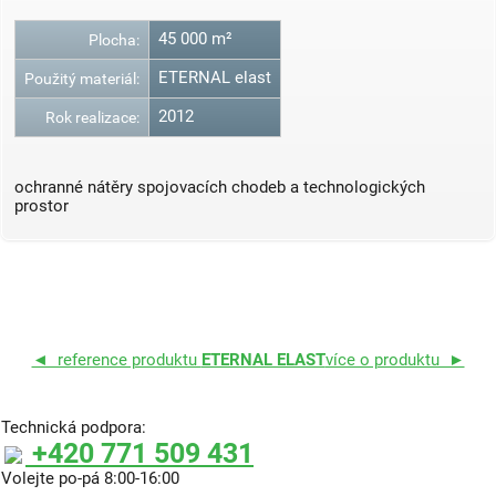
45 000 m²
Plocha:
ETERNAL elast
Použitý materiál:
2012
Rok realizace:
ochranné nátěry spojovacích chodeb a technologických
prostor
◄ reference produktu
ETERNAL ELAST
více o produktu ►
Technická podpora:
+420 771 509 431
Volejte po-pá 8:00-16:00