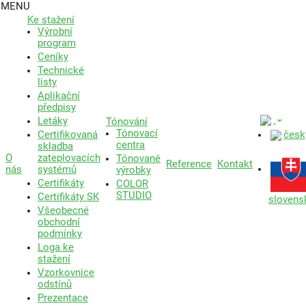
MENU
Ke stažení
Výrobní
program
Ceníky
Technické
listy
Aplikační
předpisy
Letáky
Tónování
Tónovací
česk
Certifikovaná
centra
skladba
O
zateplovacích
Tónované
Reference
Kontakt
nás
systémů
výrobky
Certifikáty
COLOR
STUDIO
Certifikáty SK
slovens
Všeobecné
obchodní
podmínky
Loga ke
stažení
Vzorkovnice
odstínů
Prezentace