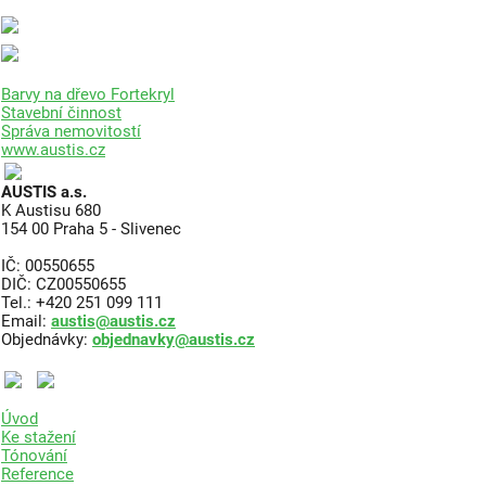
Barvy na dřevo Fortekryl
Stavební činnost
Správa nemovitostí
www.austis.cz
AUSTIS a.s.
K Austisu 680
154 00 Praha 5 - Slivenec
IČ: 00550655
DIČ: CZ00550655
Tel.: +420 251 099 111
Email:
austis@austis.cz
Objednávky:
objednavky@austis.cz
Úvod
Ke stažení
Tónování
Reference