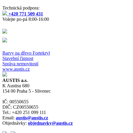
Technická podpora:
+420 771 509 431
Volejte po-pá 8:00-16:00
Barvy na dřevo Fortekryl
Stavební činnost
Správa nemovitostí
www.austis.cz
AUSTIS a.s.
K Austisu 680
154 00 Praha 5 - Slivenec
IČ: 00550655
DIČ: CZ00550655
Tel.: +420 251 099 111
Email:
austis@austis.cz
Objednávky:
objednavky@austis.cz