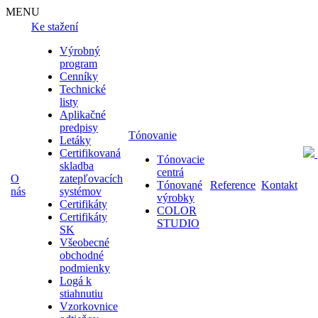
MENU
Ke stažení
Výrobný
program
Cenníky
Technické
listy
Aplikačné
predpisy
Tónovanie
Letáky
Certifikovaná
Tónovacie
skladba
centrá
O
zatepľovacích
Tónované
Reference
Kontakt
nás
systémov
výrobky
Certifikáty
COLOR
Certifikáty
STUDIO
SK
Všeobecné
obchodné
podmienky
Logá k
stiahnutiu
Vzorkovnice