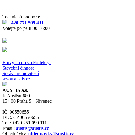
Technická podpora:
+420 771 509 431
Volejte po-pá 8:00-16:00
Barvy na dřevo Fortekryl
Stavební činnost
Správa nemovitostí
www.austis.cz
AUSTIS a.s.
K Austisu 680
154 00 Praha 5 - Slivenec
IČ: 00550655
DIČ: CZ00550655
Tel.: +420 251 099 111
Email:
austis@austis.cz
Objednávky:
objednavky@austis.cz