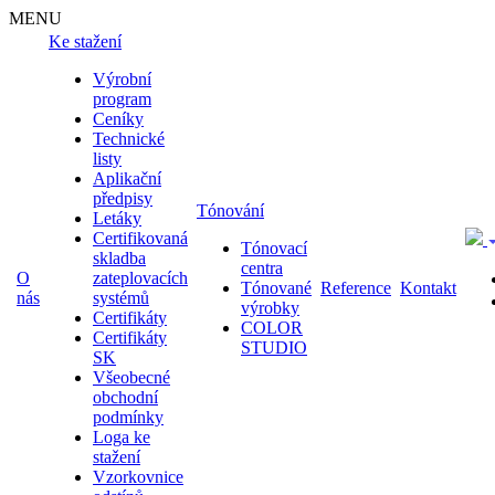
MENU
Ke stažení
Výrobní
program
Ceníky
Technické
listy
Aplikační
předpisy
Tónování
Letáky
Certifikovaná
Tónovací
skladba
centra
O
zateplovacích
Tónované
Reference
Kontakt
nás
systémů
výrobky
Certifikáty
COLOR
Certifikáty
STUDIO
SK
Všeobecné
obchodní
podmínky
Loga ke
stažení
Vzorkovnice