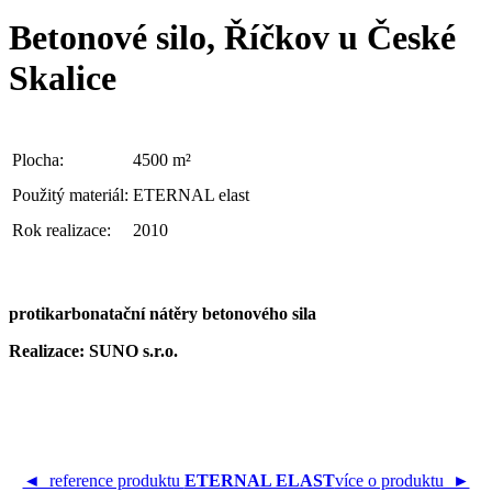
Betonové silo, Říčkov u České
Skalice
Plocha:
4500 m²
Použitý materiál:
ETERNAL elast
Rok realizace:
2010
protikarbonatační nátěry betonového sila
Realizace: SUNO s.r.o.
◄ reference produktu
ETERNAL ELAST
více o produktu ►